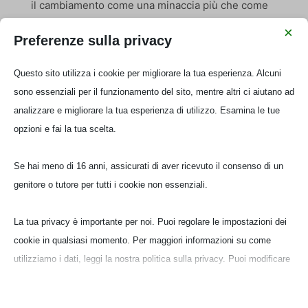
il cambiamento come una minaccia più che come
un’opportunità. Restiamo fedeli a schemi che
×
Preferenze sulla privacy
conosciamo bene, anche quando...
Questo sito utilizza i cookie per migliorare la tua esperienza. Alcuni
sono essenziali per il funzionamento del sito, mentre altri ci aiutano ad
Cerca
analizzare e migliorare la tua esperienza di utilizzo. Esamina le tue
opzioni e fai la tua scelta.
Recent Posts
Open Space all’Adolescenza: un laboratorio per chi
Se hai meno di 16 anni, assicurati di aver ricevuto il consenso di un
sta crescendo nel cuore di Genova
genitore o tutore per tutti i cookie non essenziali.
Cambiare si può: fare spazio alle proprie risorse
La tua privacy è importante per noi. Puoi regolare le impostazioni dei
interiori
cookie in qualsiasi momento. Per maggiori informazioni su come
L’Arte del Sentire: laboratorio esperienziale per
utilizziamo i dati, leggi la nostra politica sulla privacy. Puoi modificare
tutta la famiglia
le tue preferenze in qualsiasi momento facendo clic sul pulsante delle
Mappa i tuoi sogni: incontri di Maieutica
impostazioni qui sotto.