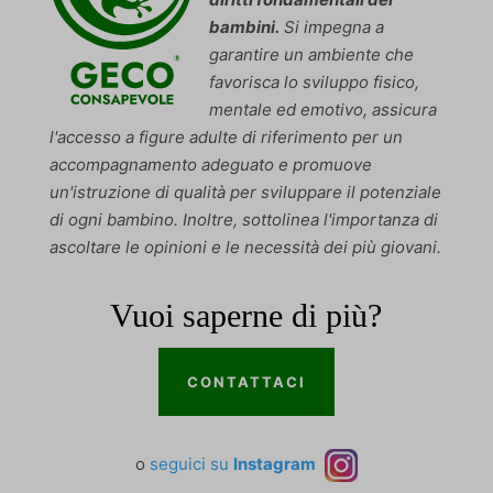
bambini.
Si impegna a
elementi multimediali, come video incorporati, mappe, post sui
_ga_*
wordpress_logged_in_*
garantire un ambiente che
social media, ecc.
region1.google-analytics.com
wp-settings-*
favorisca lo sviluppo fisico,
Mostra dettagli
mentale ed emotivo, assicura
www.googletagmanager.com
wp-settings-time-*
Altri servizi
l'accesso a figure adulte di riferimento per un
fonts.googleapis.com
www.gecoconsapevole.org
accompagnamento adeguato e promuove
Questa categoria include tutti i cookie, i domini e i servizi che non
un'istruzione di qualità per sviluppare il potenziale
rientrano nelle altre categorie specifiche o che non sono stati
fonts.gstatic.com
gecoconsapevole.org
di ogni bambino. Inoltre, sottolinea l'importanza di
esplicitamente categorizzati.
maps.googleapis.com
ascoltare le opinioni e le necessità dei più giovani.
Mostra dettagli
secure.gravatar.com
Vuoi saperne di più?
et-pb-recent-items-content-decoration-bodyFont-body-font--
www.youtube.com
weight
CONTATTACI
et-pb-recent-items-dynamic-content-select-post_id
et-pb-recent-items-font
o
seguici su
Instagram
et-pb-recent-items-imageIcon-advanced-placement