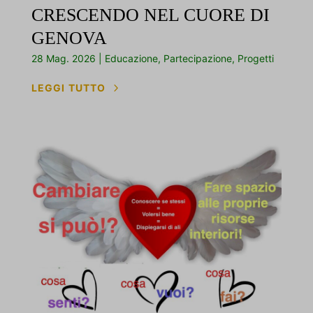
et-pb-recent-items-module-advanced-link--target
CRESCENDO NEL CUORE DI
et-pb-recent-items-module-advanced-text-text--color
GENOVA
et-pb-recent-items-module-decoration-background--image-
28 Mag. 2026
|
Educazione
,
Partecipazione
,
Progetti
parallax-method
5
LEGGI TUTTO
et-pb-recent-items-select-dynamic-content
et-pb-recent-items-socialNetwork-innerContent--title
et-saved-post*