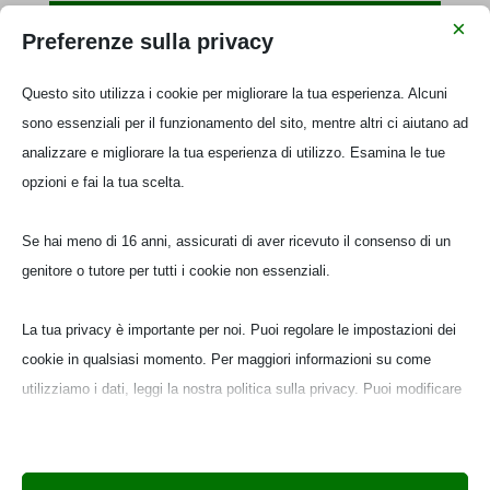
×
Preferenze sulla privacy
Questo sito utilizza i cookie per migliorare la tua esperienza. Alcuni
sono essenziali per il funzionamento del sito, mentre altri ci aiutano ad
analizzare e migliorare la tua esperienza di utilizzo. Esamina le tue
opzioni e fai la tua scelta.
A cura di: Rosa
"I bambini possiedono il potenziale
per trasformare il mondo e abbiamo
Se hai meno di 16 anni, assicurati di aver ricevuto il consenso di un
il compito di sostenerli lungo il
genitore o tutore per tutti i cookie non essenziali.
cammino. Creando spazi per
valorizzare le risorse del nostro
La tua privacy è importante per noi. Puoi regolare le impostazioni dei
territorio e coinvolgendo la
cookie in qualsiasi momento. Per maggiori informazioni su come
comunità locale, per promuove la
utilizziamo i dati, leggi la nostra politica sulla privacy. Puoi modificare
riflessione sull'importanza e la
le tue preferenze in qualsiasi momento facendo clic sul pulsante delle
complessità delle emozioni e
impostazioni qui sotto.
incoraggia relazioni sostenibili.
Partendo dagli articoli della